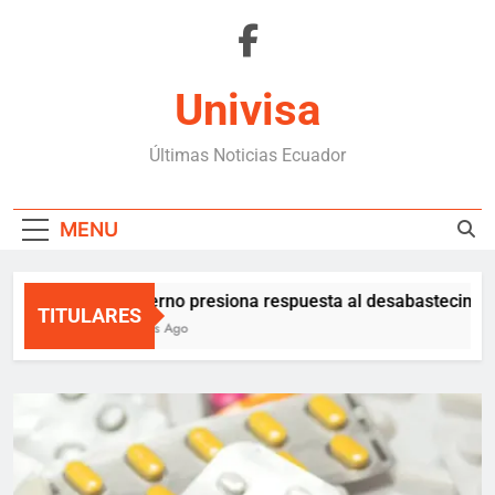
Skip
to
content
Univisa
Últimas Noticias Ecuador
MENU
Gobierno presiona respuesta al desabastecimiento
TITULARES
3 Hours Ago