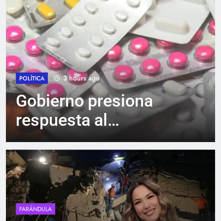
3 hours ago
POLÍTICA
Gobierno presiona
respuesta al
desabastecimiento de
medicinas en Ecuador
FARÁNDULA