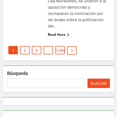
Lisa Murkowski, se unieron a la
oposición demócrata y
rechazaron la nominación por
las dudas sobre la politización
del…
Read More
1
2
3
…
1,294
Búsqueda
BUSCAR