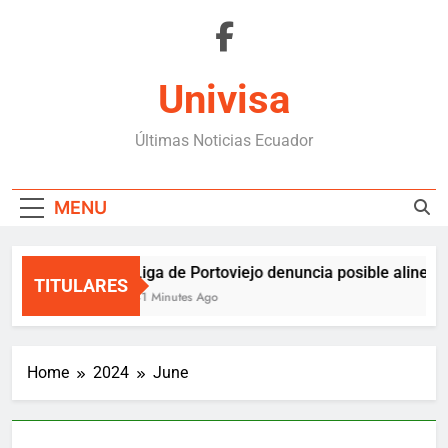
Skip
to
content
Univisa
Últimas Noticias Ecuador
MENU
Liga de Portoviejo denuncia posible alineac
TITULARES
41 Minutes Ago
Home
2024
June