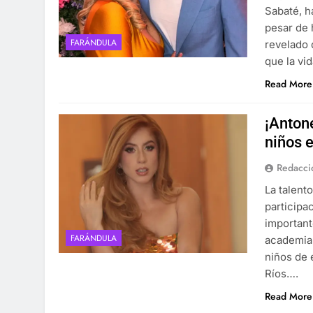
Sabaté, h
pesar de 
FARÁNDULA
revelado 
que la vi
Read More
¡Anton
niños 
Redacci
La talent
participac
important
FARÁNDULA
academia 
niños de 
Ríos….
Read More