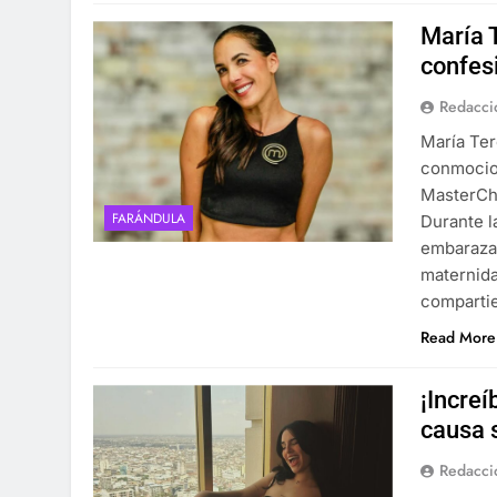
María 
confes
Redacci
María Ter
conmocion
MasterChe
FARÁNDULA
Durante l
embarazad
maternida
comparti
Read More
¡Increí
causa 
Redacci