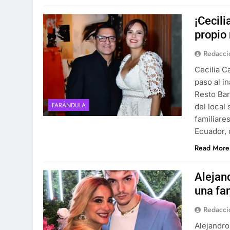
¡Cecili
propio 
Redacci
Cecilia C
paso al i
Resto Bar
FARÁNDULA
del local
familiare
Ecuador, 
Read More
Alejand
una fa
Redacci
Alejandro