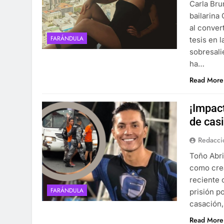
Carla Bru
bailarina
al conver
FARÁNDULA
tesis en 
sobresali
ha…
Read More
¡Impac
de casi
Redacci
Toño Abri
como crea
reciente 
FARÁNDULA
prisión p
casación,
Read More