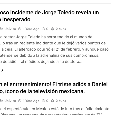
ioso incidente de Jorge Toledo revela un
o inesperado
ón Univisa
1 Year Ago
0
2 Mins
y director Jorge Toledo ha sorprendido al mundo del
lo tras un reciente incidente que le dejó varios puntos de
 la ceja. El altercado ocurrió el 21 de febrero, y aunque pasó
 atenderse debido a la adrenalina de sus compromisos,
e decidió ir al médico, dejando a su doctora…
n el entretenimiento! El triste adiós a Daniel
, ícono de la televisión mexicana.
ón Univisa
1 Year Ago
0
2 Mins
del espectáculo en México está de luto tras el fallecimiento
 Bisogno, un reconocido presentador y periodista de TV