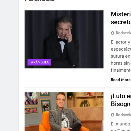
Mister
secret
Redacci
El actor 
espectácu
sutura en
FARÁNDULA
horas sin
finalment
Read More
¡Luto e
Bisogno
Redacci
El mundo 
de Daniel