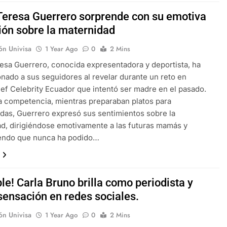
Teresa Guerrero sorprende con su emotiva
ión sobre la maternidad
ón Univisa
1 Year Ago
0
2 Mins
esa Guerrero, conocida expresentadora y deportista, ha
ado a sus seguidores al revelar durante un reto en
f Celebrity Ecuador que intentó ser madre en el pasado.
a competencia, mientras preparaban platos para
as, Guerrero expresó sus sentimientos sobre la
d, dirigiéndose emotivamente a las futuras mamás y
endo que nunca ha podido…
ble! Carla Bruno brilla como periodista y
sensación en redes sociales.
ón Univisa
1 Year Ago
0
2 Mins