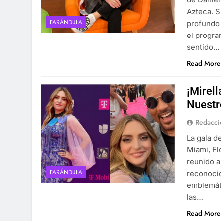
Azteca. S
FARÁNDULA
profundo 
el progra
sentido…
Read More
¡Mirell
Nuestr
Redacci
La gala d
Miami, Fl
reunido a
FARÁNDULA
reconocid
emblemáti
las…
Read More