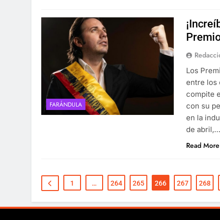
¡Increí
Premio
Redacci
Los Premi
entre los
compite e
FARÁNDULA
con su pe
en la ind
de abril,
Read More
1
…
264
265
266
267
268