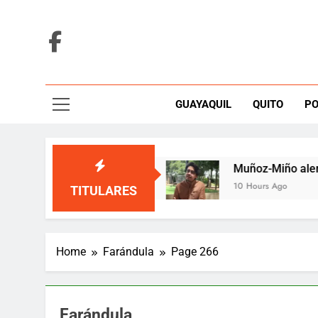
Skip
to
content
GUAYAQUIL
QUITO
PO
ima de Medellín
Muñoz-Miño alerta que el mie
10 Hours Ago
TITULARES
Home
Farándula
Page 266
Farándula