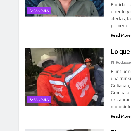
Florida. 
FARÁNDULA
directo y
alertas, 
primero
Read More
Lo que
Redacci
El influe
una trans
Culiacán,
Compasexo
restauran
FARÁNDULA
motocicl
Read More