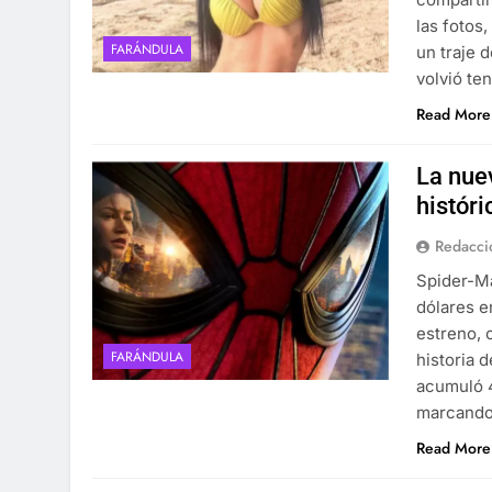
las fotos
FARÁNDULA
un traje 
volvió te
Read More
La nue
históri
Redacci
Spider-Ma
dólares e
estreno, 
FARÁNDULA
historia d
acumuló 4
marcand
Read More