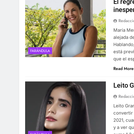
El reg
inespe
Redacci
María Mer
alejada d
Hablando,
FARÁNDULA
está prev
que el es
Read More
Leito G
Redacci
Leito Gra
convertir 
2021, cua
y a ver q