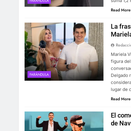
suma 1,2 
FARÁNDULA
Read More
La fras
Mariela
Redacci
Mariela V
figura de
conversac
FARÁNDULA
Delgado 
considera
lugar de 
Read More
El com
de Nav