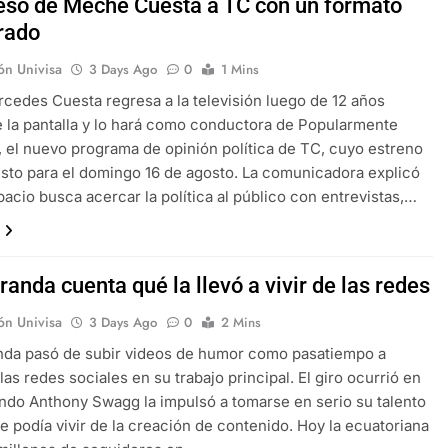
reso de Meche Cuesta a TC con un formato
rado
ón Univisa
3 Days Ago
0
1 Mins
cedes Cuesta regresa a la televisión luego de 12 años
e la pantalla y lo hará como conductora de Popularmente
 el nuevo programa de opinión política de TC, cuyo estreno
isto para el domingo 16 de agosto. La comunicadora explicó
pacio busca acercar la política al público con entrevistas,…
randa cuenta qué la llevó a vivir de las redes
ón Univisa
3 Days Ago
0
2 Mins
nda pasó de subir videos de humor como pasatiempo a
las redes sociales en su trabajo principal. El giro ocurrió en
ndo Anthony Swagg la impulsó a tomarse en serio su talento
ue podía vivir de la creación de contenido. Hoy la ecuatoriana