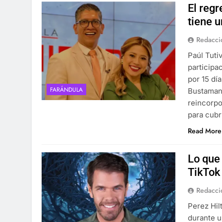
El reg
tiene 
Redacci
Paúl Tuti
participa
por 15 dí
FARÁNDULA
Bustamant
reincorpo
para cubr
Read More
Lo que 
TikTok
Redacci
Perez Hil
durante u