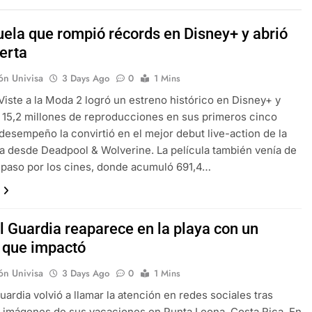
uela que rompió récords en Disney+ y abrió
uerta
ón Univisa
3 Days Ago
0
1 Mins
 Viste a la Moda 2 logró un estreno histórico en Disney+ y
 15,2 millones de reproducciones en sus primeros cinco
 desempeño la convirtió en el mejor debut live-action de la
a desde Deadpool & Wolverine. La película también venía de
 paso por los cines, donde acumuló 691,4…
l Guardia reaparece en la playa con un
e que impactó
ón Univisa
3 Days Ago
0
1 Mins
uardia volvió a llamar la atención en redes sociales tras
 imágenes de sus vacaciones en Punta Leona, Costa Rica. En