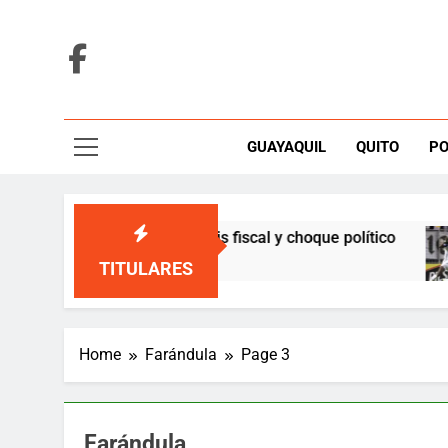
Skip
to
content
GUAYAQUIL
QUITO
PO
lombia entre crisis fiscal y choque político
In
4 
TITULARES
Home
Farándula
Page 3
Farándula