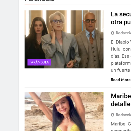
La sec
otra p
Redacci
El Diablo
Hulu, con
días. Ese
FARÁNDULA
plataform
un fuerte
Read More
Maribe
detall
Redacci
Maribel G
compartir