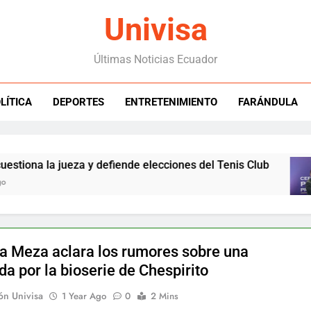
Univisa
Últimas Noticias Ecuador
LÍTICA
DEPORTES
ENTRETENIMIENTO
FARÁNDULA
 la jueza y defiende elecciones del Tenis Club
N
4
da Meza aclara los rumores sobre una
a por la bioserie de Chespirito
ón Univisa
1 Year Ago
0
2 Mins