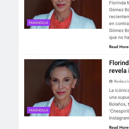
Florinda 
Gómez Bo
reciente
FARÁNDULA
en contra
Gómez Bol
que no ha
Read More
Florin
revela
Redacci
La icónic
una supu
Bolaños, 
FARÁNDULA
‘Chespiri
Instagram
Read More