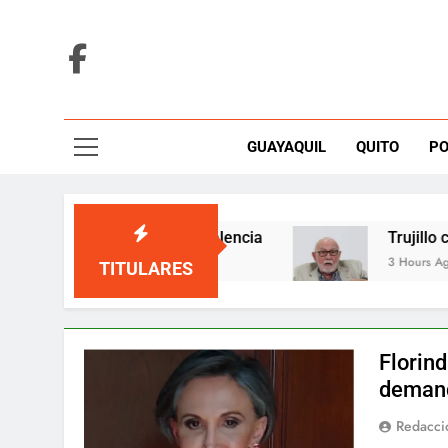
Skip
to
content
GUAYAQUIL
QUITO
PO
anuales por Enner Valencia
Trujillo cuestiona
3 Hours Ago
TITULARES
Florin
demand
Redacci