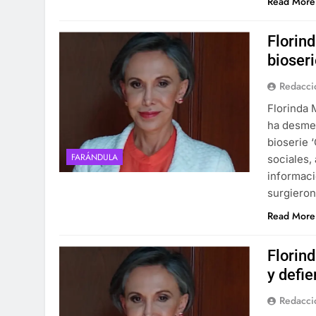
Read More
Florin
bioseri
Redacci
Florinda 
ha desme
bioserie 
FARÁNDULA
sociales,
informaci
surgieron
Read More
Florin
y defi
Redacci