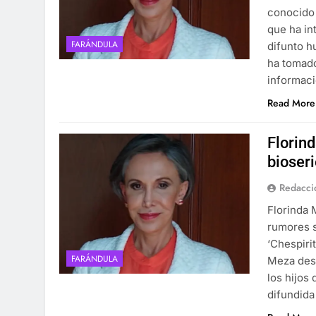
conocido
que ha in
FARÁNDULA
difunto h
ha tomado
informaci
Read More
Florin
bioseri
Redacci
Florinda 
rumores s
‘Chespiri
FARÁNDULA
Meza desm
los hijos
difundid