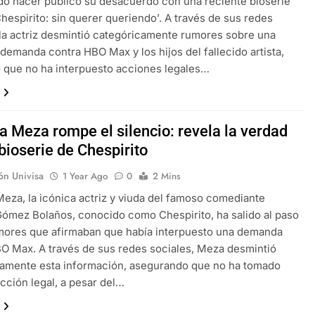
do hacer público su desacuerdo con una reciente bioserie
‘Chespirito: sin querer queriendo’. A través de sus redes
 la actriz desmintió categóricamente rumores sobre una
demanda contra HBO Max y los hijos del fallecido artista,
 que no ha interpuesto acciones legales…
a Meza rompe el silencio: revela la verdad
 bioserie de Chespirito
ón Univisa
1 Year Ago
0
2 Mins
Meza, la icónica actriz y viuda del famoso comediante
ómez Bolaños, conocido como Chespirito, ha salido al paso
mores que afirmaban que había interpuesto una demanda
O Max. A través de sus redes sociales, Meza desmintió
camente esta información, asegurando que no ha tomado
cción legal, a pesar del…