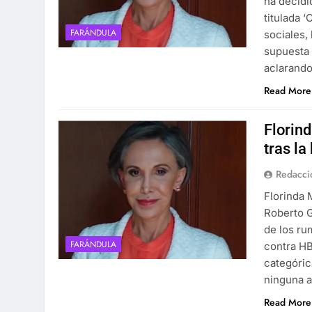
ha decidi
titulada 
FARÁNDULA
sociales,
supuesta 
aclarando
Read More
Florind
tras la
Redacci
Florinda 
Roberto G
de los ru
FARÁNDULA
contra HB
categóri
ninguna a
Read More