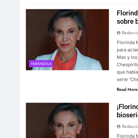
Florin
sobre b
Redacci
Florinda 
para acla
Max y lo
FARÁNDULA
Chespirit
que había
serie ‘Ch
Read More
¡Florin
bioseri
Redacci
Florinda 