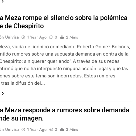
da Meza rompe el silencio sobre la polémica
e de Chespirito
ón Univisa
1 Year Ago
0
2 Mins
Meza, viuda del icónico comediante Roberto Gómez Bolaños,
ntido rumores sobre una supuesta demanda en contra de la
‘Chespirito: sin querer queriendo’. A través de sus redes
 afirmó que no ha interpuesto ninguna acción legal y que las
ones sobre este tema son incorrectas. Estos rumores
 tras la difusión del…
da Meza responde a rumores sobre demanda
ende su imagen.
ón Univisa
1 Year Ago
0
3 Mins