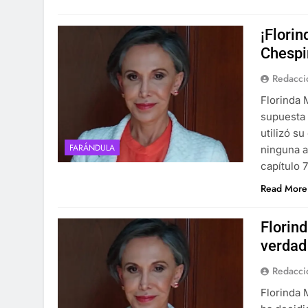
¡Florin
Chespir
Redacci
Florinda
supuesta 
utilizó s
FARÁNDULA
ninguna a
capítulo 
Read More
Florin
verdad 
Redacci
Florinda 