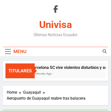
Skip
to
content
Univisa
Últimas Noticias Ecuador
MENU
Barcelona SC vive violentos disturbios y sus
TITULARES
41 Minutes Ago
Home
Guayaquil
Aeropuerto de Guayaquil reabre tras balacera