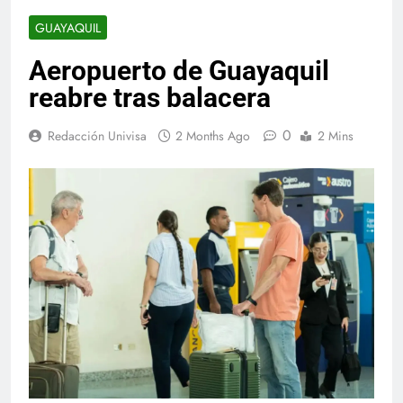
GUAYAQUIL
Aeropuerto de Guayaquil
reabre tras balacera
0
Redacción Univisa
2 Months Ago
2 Mins