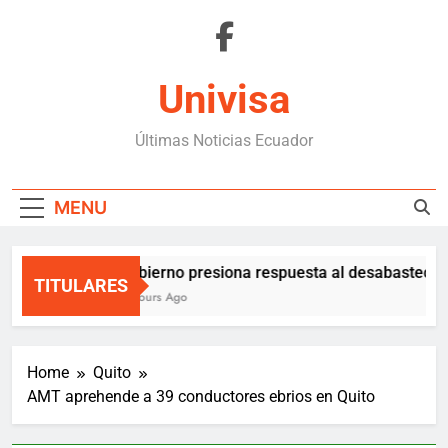
Skip
to
content
Univisa
Últimas Noticias Ecuador
MENU
Gobierno presiona respuesta al desabastecimi
TITULARES
5 Hours Ago
Home
Quito
AMT aprehende a 39 conductores ebrios en Quito