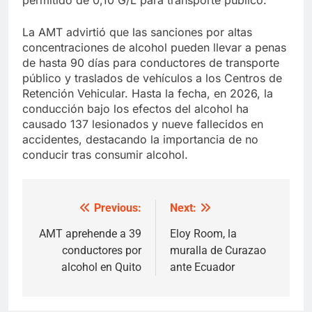
permitido de 0,10 G/L para transporte público.
La AMT advirtió que las sanciones por altas
concentraciones de alcohol pueden llevar a penas
de hasta 90 días para conductores de transporte
público y traslados de vehículos a los Centros de
Retención Vehicular. Hasta la fecha, en 2026, la
conducción bajo los efectos del alcohol ha
causado 137 lesionados y nueve fallecidos en
accidentes, destacando la importancia de no
conducir tras consumir alcohol.
Previous:
Next:
Post
navigation
AMT aprehende a 39
Eloy Room, la
conductores por
muralla de Curazao
alcohol en Quito
ante Ecuador