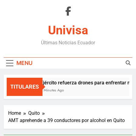
Skip
to
content
Univisa
Últimas Noticias Ecuador
MENU
Ejército refuerza drones para enfrentar mafi
TITULARES
3 Minutes Ago
Home
Quito
AMT aprehende a 39 conductores por alcohol en Quito