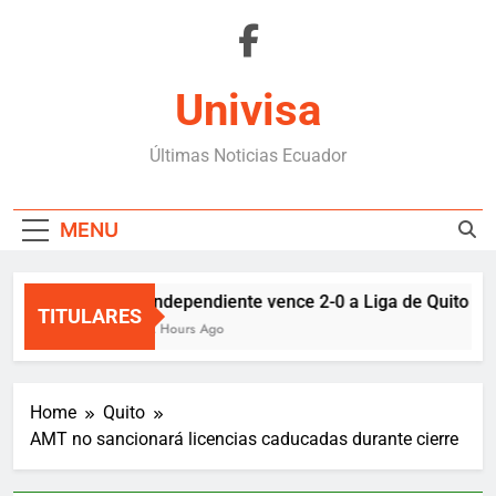
Skip
to
content
Univisa
Últimas Noticias Ecuador
MENU
Independiente vence 2-0 a Liga de Quito y si
TITULARES
2 Hours Ago
Home
Quito
AMT no sancionará licencias caducadas durante cierre