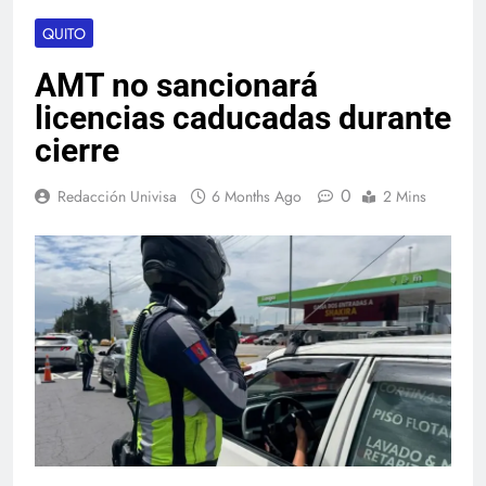
QUITO
AMT no sancionará
licencias caducadas durante
cierre
0
Redacción Univisa
6 Months Ago
2 Mins