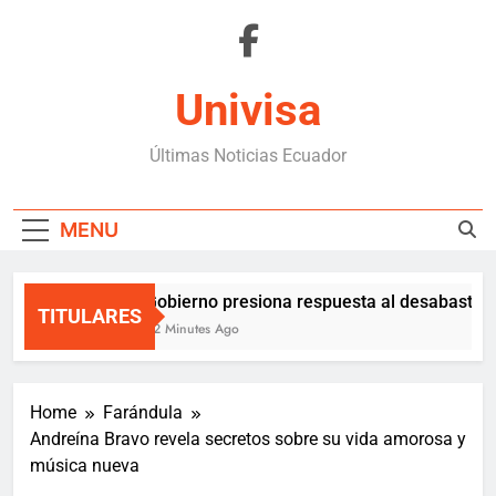
Skip
to
content
Univisa
Últimas Noticias Ecuador
MENU
Gobierno presiona respuesta al desabasteci
TITULARES
52 Minutes Ago
Home
Farándula
Andreína Bravo revela secretos sobre su vida amorosa y
música nueva