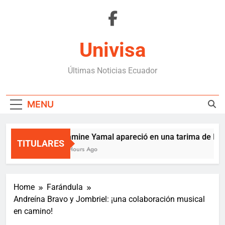
Skip
to
content
Univisa
Últimas Noticias Ecuador
MENU
Lamine Yamal apareció en una tarima de Mede
TITULARES
4 Hours Ago
Home
Farándula
Andreína Bravo y Jombriel: ¡una colaboración musical
en camino!