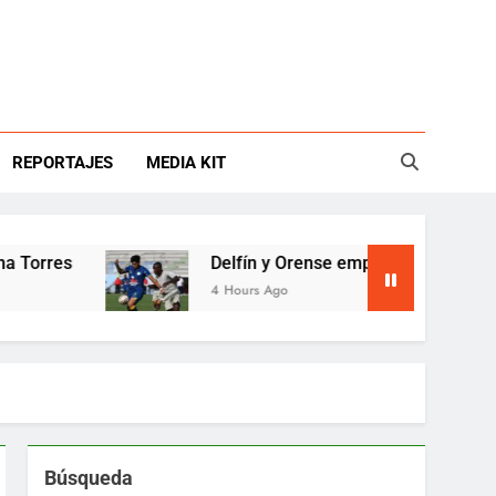
REPORTAJES
MEDIA KIT
s
Delfín y Orense empatan en Manta y siguen 
4 Hours Ago
Búsqueda