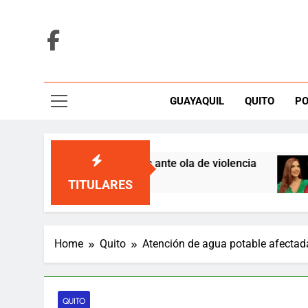
Skip
to
content
GUAYAQUIL
QUITO
PO
espuestas coordinadas ante ola de violencia
L
4
TITULARES
Home
Quito
Atención de agua potable afectada
QUITO