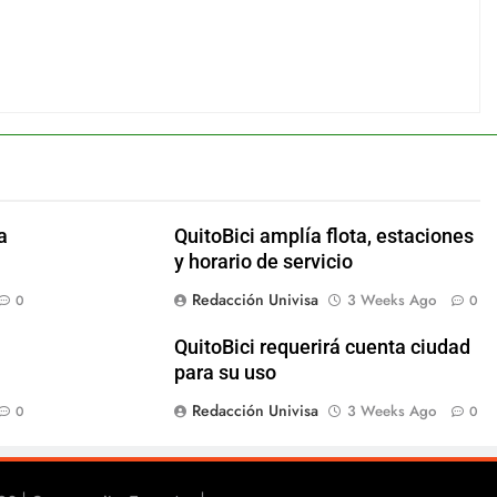
a
QuitoBici amplía flota, estaciones
y horario de servicio
Redacción Univisa
3 Weeks Ago
0
0
QuitoBici requerirá cuenta ciudad
para su uso
Redacción Univisa
3 Weeks Ago
0
0