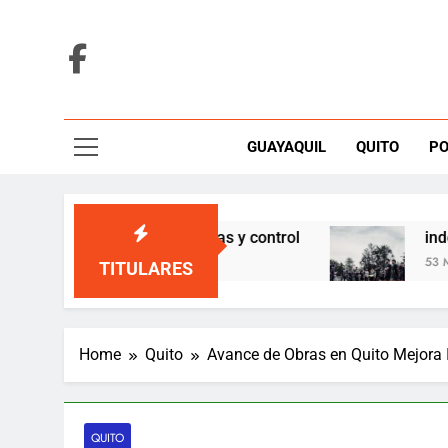
Skip
to
content
GUAYAQUIL
QUITO
PO
dan bajo duda por vías y control
independiente
53 Minutes Ago
TITULARES
Home
Quito
Avance de Obras en Quito Mejora 
QUITO