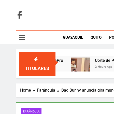
Skip
to
content
GUAYAQUIL
QUITO
PO
ito y sigue líder de LigaPro
Corte de Pichinch
2 Hours Ago
TITULARES
Home
Farándula
Bad Bunny anuncia gira mund
FARÁNDULA