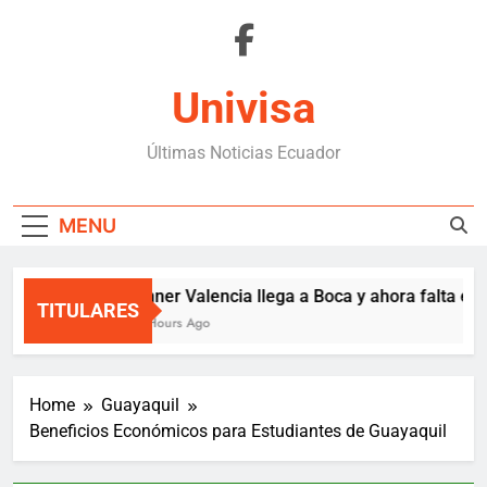
Skip
to
content
Univisa
Últimas Noticias Ecuador
MENU
Enner Valencia llega a Boca y ahora falta el c
TITULARES
2 Hours Ago
Home
Guayaquil
Beneficios Económicos para Estudiantes de Guayaquil