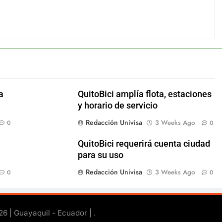
a
QuitoBici amplía flota, estaciones
y horario de servicio
Redacción Univisa
3 Weeks Ago
0
0
QuitoBici requerirá cuenta ciudad
para su uso
Redacción Univisa
3 Weeks Ago
0
0
26 | Guayaquil - Ecuador |
.