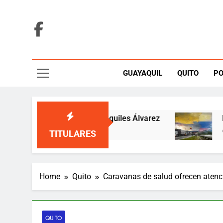
Skip
to
content
GUAYAQUIL
QUITO
PO
eces por fallo sobre Aquiles Álvarez
De la Es
6 Hours Ag
TITULARES
Home
Quito
Caravanas de salud ofrecen atenc
QUITO