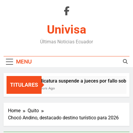
Skip
to
content
Univisa
Últimas Noticias Ecuador
MENU
Judicatura suspende a jueces por fallo sobre A
TITULARES
3 Hours Ago
Home
Quito
Chocó Andino, destacado destino turístico para 2026