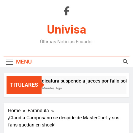
Skip
to
content
Univisa
Últimas Noticias Ecuador
MENU
Judicatura suspende a jueces por fallo sobre 
TITULARES
47 Minutes Ago
Home
Farándula
¡Claudia Camposano se despide de MasterChef y sus
fans quedan en shock!