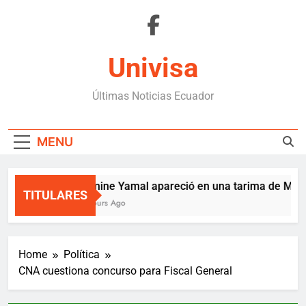
Skip
to
content
Univisa
Últimas Noticias Ecuador
MENU
Lamine Yamal apareció en una tarima de Medel
TITULARES
7 Hours Ago
Home
Política
CNA cuestiona concurso para Fiscal General