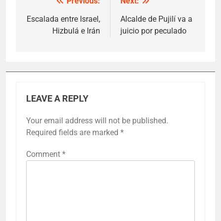
Previous:
Next:
Post
navigation
Escalada entre Israel,
Alcalde de Pujilí va a
Hizbulá e Irán
juicio por peculado
LEAVE A REPLY
Your email address will not be published.
Required fields are marked
*
Comment
*