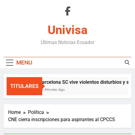
Skip
to
content
Univisa
Últimas Noticias Ecuador
MENU
Barcelona SC vive violentos disturbios y sus
TITULARES
43 Minutes Ago
Home
Política
CNE cierra inscripciones para aspirantes al CPCCS