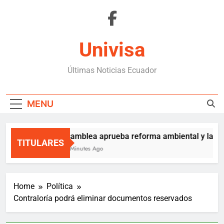
Skip
to
content
Univisa
Últimas Noticias Ecuador
MENU
Asamblea aprueba reforma ambiental y la en
TITULARES
33 Minutes Ago
Home
Política
Contraloría podrá eliminar documentos reservados