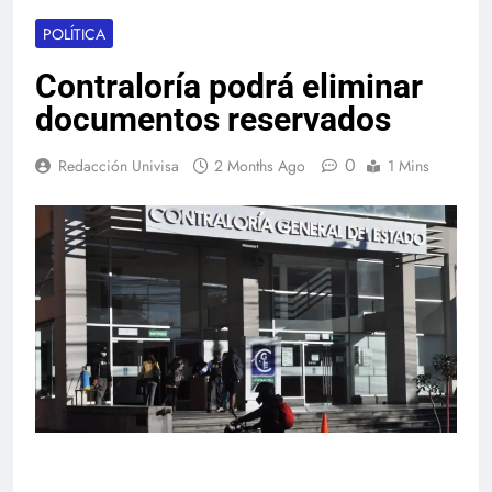
POLÍTICA
Contraloría podrá eliminar
documentos reservados
0
Redacción Univisa
2 Months Ago
1 Mins