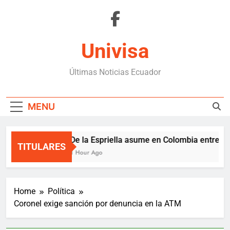
Skip
to
content
Univisa
Últimas Noticias Ecuador
MENU
De la Espriella asume en Colombia entre crisi
TITULARES
1 Hour Ago
Home
Política
Coronel exige sanción por denuncia en la ATM