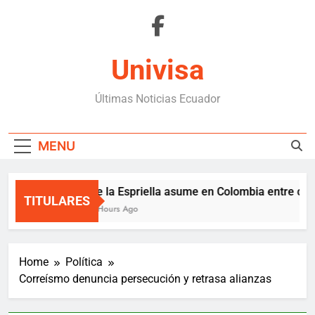
Skip
to
content
Univisa
Últimas Noticias Ecuador
MENU
De la Espriella asume en Colombia entre crisis
TITULARES
3 Hours Ago
Home
Política
Correísmo denuncia persecución y retrasa alianzas