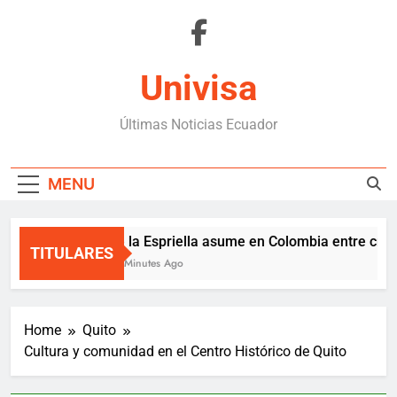
Skip
to
content
Univisa
Últimas Noticias Ecuador
MENU
De la Espriella asume en Colombia entre crisis 
TITULARES
58 Minutes Ago
Home
Quito
Cultura y comunidad en el Centro Histórico de Quito