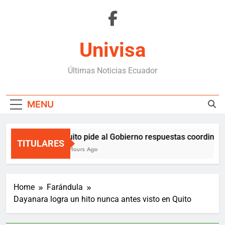
Skip
to
content
Univisa
Últimas Noticias Ecuador
MENU
Quito pide al Gobierno respuestas coordinadas
TITULARES
4 Hours Ago
Home
Farándula
Dayanara logra un hito nunca antes visto en Quito