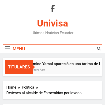
Skip
to
content
Univisa
Últimas Noticias Ecuador
MENU
Lamine Yamal apareció en una tarima de Mede
TITULARES
7 Hours Ago
Home
Política
Detienen al alcalde de Esmeraldas por lavado