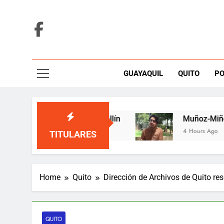
Skip
to
content
GUAYAQUIL
QUITO
PO
una tarima de Medellín
Muñoz-Miño alerta qu
4 Hours Ago
TITULARES
Home
Quito
Dirección de Archivos de Quito r
QUITO