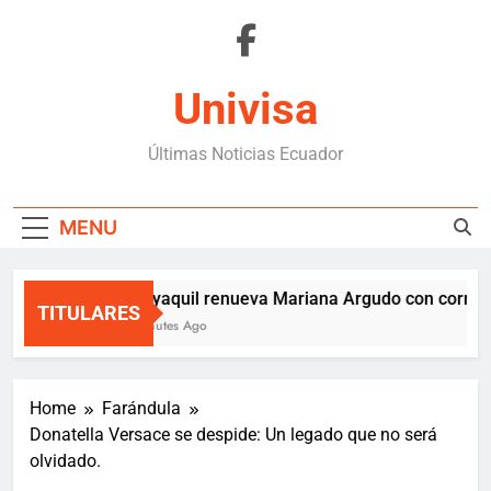
Skip
to
content
Univisa
Últimas Noticias Ecuador
MENU
Guayaquil renueva Mariana Argudo con corredor
TITULARES
4 Minutes Ago
Home
Farándula
Donatella Versace se despide: Un legado que no será
olvidado.