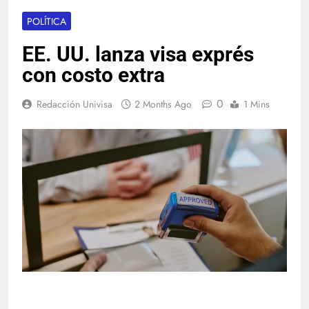
POLÍTICA
EE. UU. lanza visa exprés
con costo extra
0
Redacción Univisa
2 Months Ago
1 Mins