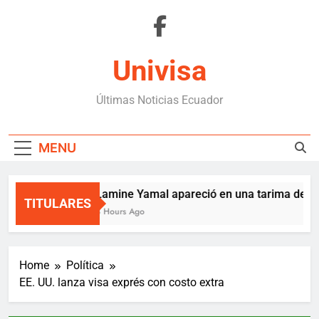
Skip
to
content
Univisa
Últimas Noticias Ecuador
MENU
Lamine Yamal apareció en una tarima de Me
TITULARES
3 Hours Ago
Home
Política
EE. UU. lanza visa exprés con costo extra