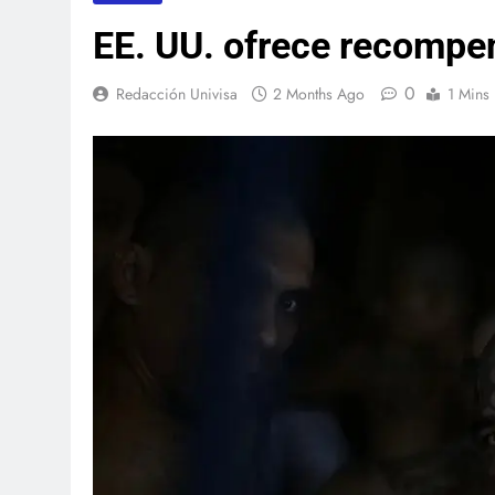
EE. UU. ofrece recompe
0
Redacción Univisa
2 Months Ago
1 Mins