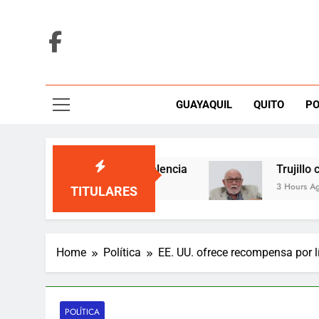
Skip
to
content
GUAYAQUIL
QUITO
PO
s anuales por Enner Valencia
Trujillo cuestion
3 Hours Ago
TITULARES
Home
Política
EE. UU. ofrece recompensa por 
POLÍTICA