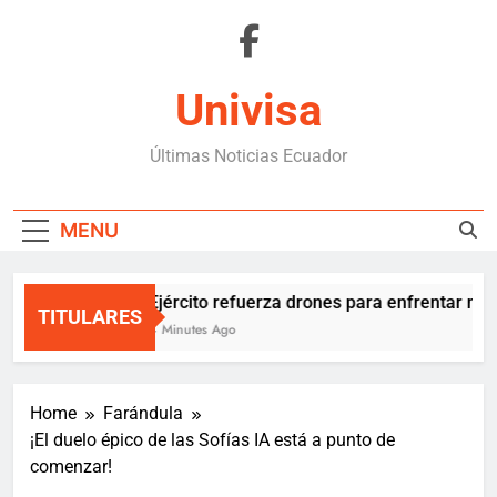
Skip
to
content
Univisa
Últimas Noticias Ecuador
MENU
Ejército refuerza drones para enfrentar mafi
TITULARES
4 Minutes Ago
Home
Farándula
¡El duelo épico de las Sofías IA está a punto de
comenzar!