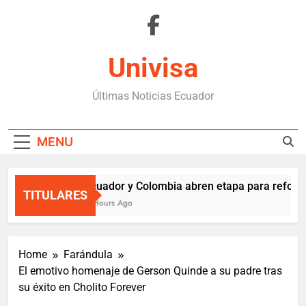
Skip
to
content
Univisa
Últimas Noticias Ecuador
MENU
Ecuador y Colombia abren etapa para reforza
TITULARES
4 Hours Ago
Home
Farándula
El emotivo homenaje de Gerson Quinde a su padre tras
su éxito en Cholito Forever