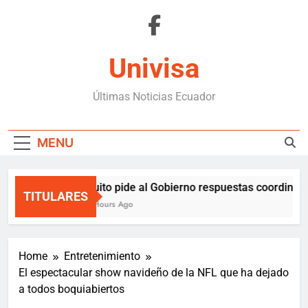
Skip
to
content
Univisa
Últimas Noticias Ecuador
MENU
Quito pide al Gobierno respuestas coordinadas
TITULARES
2 Hours Ago
Home
Entretenimiento
El espectacular show navideño de la NFL que ha dejado
a todos boquiabiertos