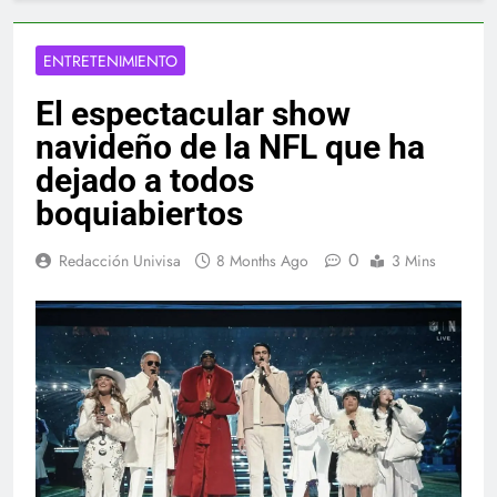
ENTRETENIMIENTO
El espectacular show
navideño de la NFL que ha
dejado a todos
boquiabiertos
0
Redacción Univisa
8 Months Ago
3 Mins