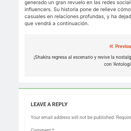
generado un gran revuelo en las redes socia
influencers. Su historia pone de relieve cóm
casuales en relaciones profundas, y ha deja
que vendrá a continuación.
Previou
Post
navigation
¡Shakira regresa al escenario y revive la nostal
con ‘Antologí
LEAVE A REPLY
Your email address will not be published.
Requir
Comment
*