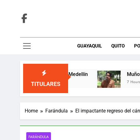
Skip
to
content
GUAYAQUIL
QUITO
PO
eció en una tarima de Medellín
Muñoz-Miño a
7 Hours Ago
TITULARES
Home
Farándula
El impactante regreso del cá
FARÁNDULA