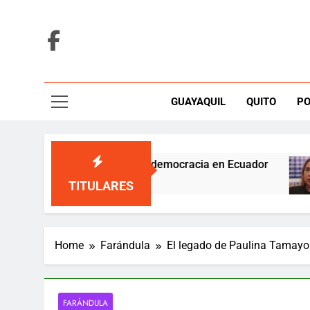
Skip
to
content
GUAYAQUIL
QUITO
PO
el miedo debilita la democracia en Ecuador
S
4
TITULARES
Home
Farándula
El legado de Paulina Tamayo 
FARÁNDULA