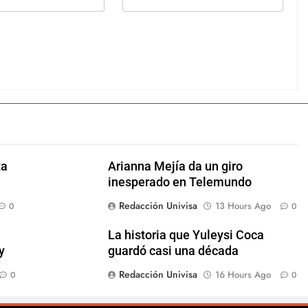
ta
Arianna Mejía da un giro
inesperado en Telemundo
Redacción Univisa
13 Hours Ago
0
0
La historia que Yuleysi Coca
y
guardó casi una década
Redacción Univisa
16 Hours Ago
0
0