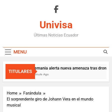
Skip
to
content
Univisa
Últimas Noticias Ecuador
MENU
Alemania alerta nueva amenaza tras dron expl
TITULARES
1 Minute Ago
Home
Farándula
El sorprendente giro de Johann Vera en el mundo
musical