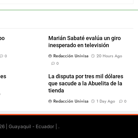
po
Marián Sabaté evalúa un giro
inesperado en televisión
Redacción Univisa
20 Hours Ago
0
0
des
La disputa por tres mil dólares
que sacude a la Abuelita de la
tienda
0
Redacción Univisa
1 Day Ago
0
26 | Guayaquil - Ecuador |
.