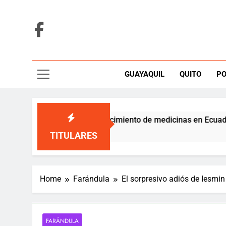
Skip
to
content
GUAYAQUIL
QUITO
PO
respuesta al desabastecimiento de medicinas en Ecuador
TITULARES
Home
Farándula
El sorpresivo adiós de Iesmi
FARÁNDULA