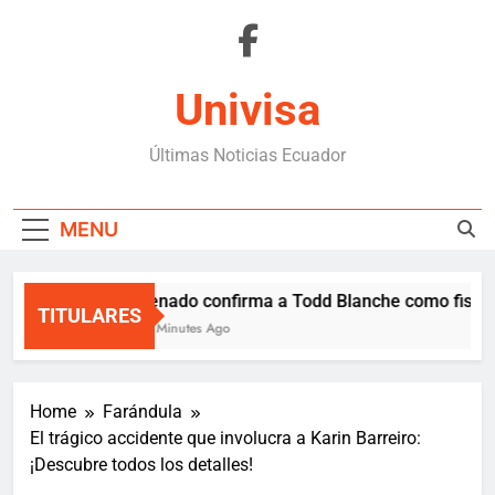
Skip
to
content
Univisa
Últimas Noticias Ecuador
MENU
Senado confirma a Todd Blanche como fiscal 
TITULARES
12 Minutes Ago
Home
Farándula
El trágico accidente que involucra a Karin Barreiro:
¡Descubre todos los detalles!