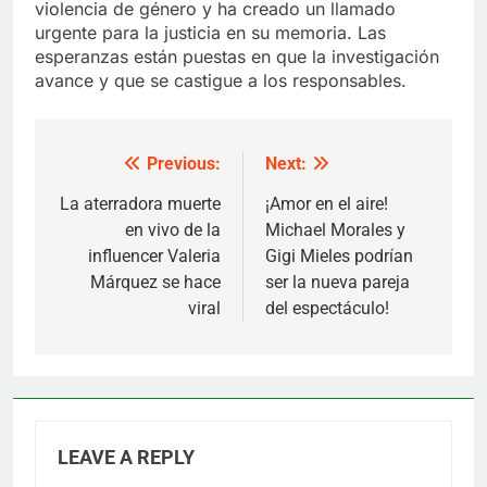
violencia de género y ha creado un llamado
urgente para la justicia en su memoria. Las
esperanzas están puestas en que la investigación
avance y que se castigue a los responsables.
Previous:
Next:
Post
navigation
La aterradora muerte
¡Amor en el aire!
en vivo de la
Michael Morales y
influencer Valeria
Gigi Mieles podrían
Márquez se hace
ser la nueva pareja
viral
del espectáculo!
LEAVE A REPLY