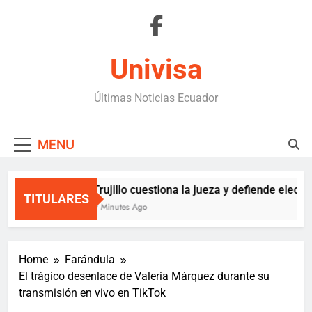
Skip
to
content
Univisa
Últimas Noticias Ecuador
MENU
Trujillo cuestiona la jueza y defiende eleccio
TITULARES
9 Minutes Ago
Home
Farándula
El trágico desenlace de Valeria Márquez durante su
transmisión en vivo en TikTok