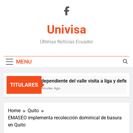
Skip
to
content
Univisa
Últimas Noticias Ecuador
MENU
independiente del valle visita a liga y defiende
TITULARES
2 Minutes Ago
Home
Quito
EMASEO implementa recolección dominical de basura
en Quito