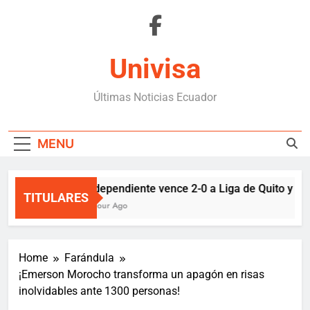
Skip
to
content
Univisa
Últimas Noticias Ecuador
MENU
Independiente vence 2-0 a Liga de Quito y sigu
TITULARES
1 Hour Ago
Home
Farándula
¡Emerson Morocho transforma un apagón en risas
inolvidables ante 1300 personas!