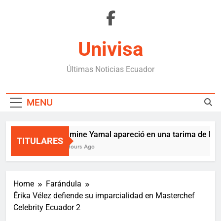
Skip
to
content
Univisa
Últimas Noticias Ecuador
MENU
Lamine Yamal apareció en una tarima de Mede
TITULARES
9 Hours Ago
Home
Farándula
Érika Vélez defiende su imparcialidad en Masterchef
Celebrity Ecuador 2