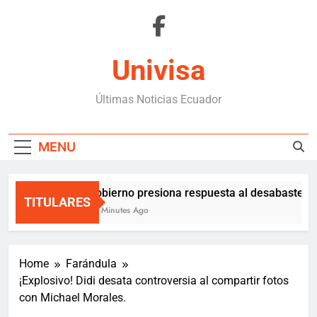
Skip
to
content
Univisa
Últimas Noticias Ecuador
MENU
Gobierno presiona respuesta al desabastecim
TITULARES
50 Minutes Ago
Home
Farándula
¡Explosivo! Didi desata controversia al compartir fotos
con Michael Morales.