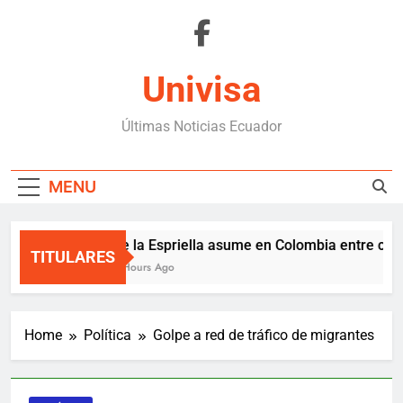
Skip
to
content
Univisa
Últimas Noticias Ecuador
MENU
De la Espriella asume en Colombia entre crisis 
TITULARES
2 Hours Ago
Home
Política
Golpe a red de tráfico de migrantes