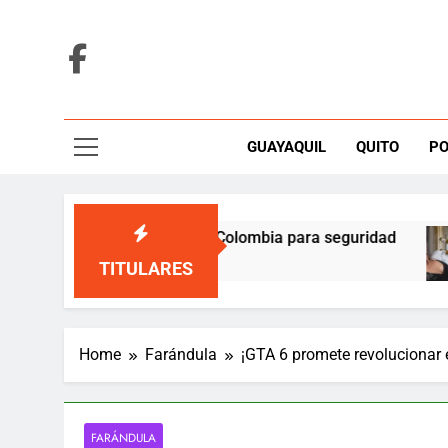
Skip
to
content
GUAYAQUIL
QUITO
PO
mete 1.000 millones a Colombia para seguridad
TITULARES
Home
Farándula
¡GTA 6 promete revolucionar 
FARÁNDULA