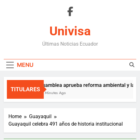
Skip
to
content
Univisa
Últimas Noticias Ecuador
MENU
Asamblea aprueba reforma ambiental y la en
TITULARES
32 Minutes Ago
Home
Guayaquil
Guayaquil celebra 491 años de historia institucional