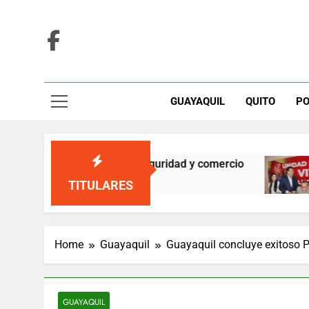
Skip
to
content
GUAYAQUIL
QUITO
PO
pa para reforzar seguridad y comercio
Unidad
5 Hours
TITULARES
Home
Guayaquil
Guayaquil concluye exitoso P
GUAYAQUIL