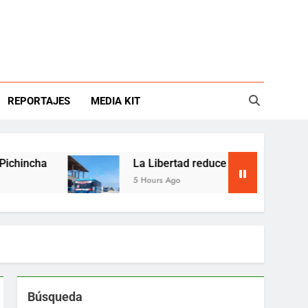
REPORTAJES
MEDIA KIT
La Libertad reduce buses por choque entre Mun
5 Hours Ago
Búsqueda