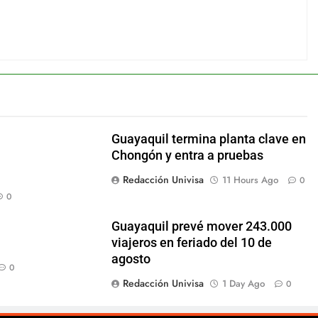
Guayaquil termina planta clave en
Chongón y entra a pruebas
Redacción Univisa
11 Hours Ago
0
0
Guayaquil prevé mover 243.000
viajeros en feriado del 10 de
agosto
0
Redacción Univisa
1 Day Ago
0