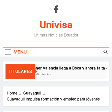
Skip
to
content
Univisa
Últimas Noticias Ecuador
MENU
Enner Valencia llega a Boca y ahora falta el c
TITULARES
21 Minutes Ago
Home
Guayaquil
Guayaquil impulsa formación y empleo para jóvenes