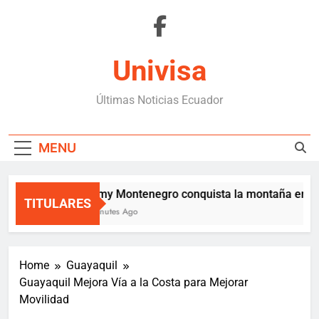
Skip
to
content
Univisa
Últimas Noticias Ecuador
MENU
Jimmy Montenegro conquista la montaña en la 
TITULARES
31 Minutes Ago
Home
Guayaquil
Guayaquil Mejora Vía a la Costa para Mejorar
Movilidad